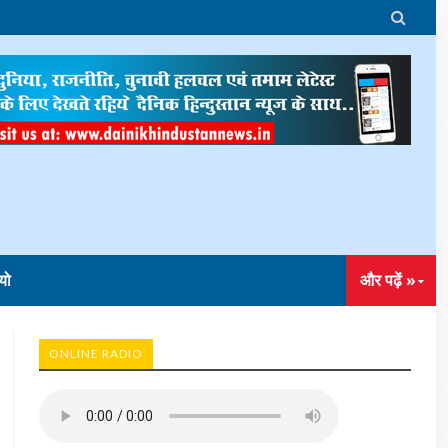

यो
और पढ़ें »
ONLINE RADIO