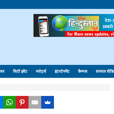
ोवर
सिटी इवेंट
स्पोर्ट्स
इंटरटेनमेंट
कैम्पस
वायरल वीडि