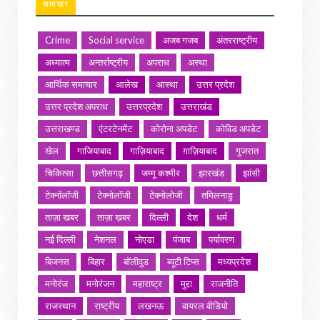
समाचार
Crime
Social service
अजब गजब
अंतरराष्ट्रीय
अध्यात्म
अन्तर्राष्ट्रीय
अपराध
अस्था
आर्थिक समाचार
आलेख
आस्था
उत्तर प्रदेश
उत्तर प्रदेश अपराध
उत्तरप्रदेश
उत्तराखंड
उत्तराखण्ड
एंटरटेनमेंट
कोरोना अपडेट
कोविड अपडेट
खेल
गाजियाबाद
गाज़ियाबाद
ग़ाज़ियाबाद
गुजरात
चिकित्सा
छत्तीसगढ़
जम्मू कश्मीर
झारखंड
झांसी
टेक्नॉलॉजी
टेक्नोलॉजी
टेक्नोलोजी
तमिलनाडु
ताज़ा खबर
ताज़ा ख़बर
दिल्ली
देश
धर्म
नई दिल्ली
नेशनल
नोएडा
पंजाब
पर्यावरण
बिजनस
बिहार
बॉलीवुड
ब्यूटी टिप्स
मध्यप्रदेश
मनोरंज
मनोरंजन
महाराष्ट्र
मुद्दा
राजनीति
राजस्थान
राष्ट्रीय
लखनऊ
वायरल वीडियो