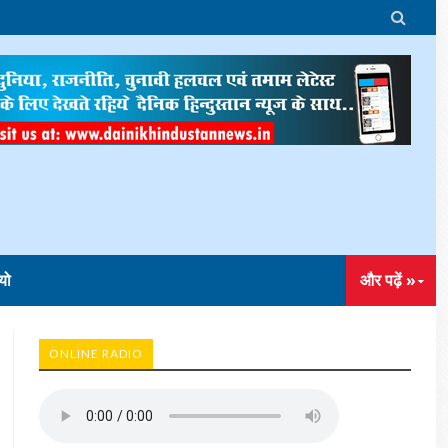

यो
और पढ़ें »
ONLINE RADIO