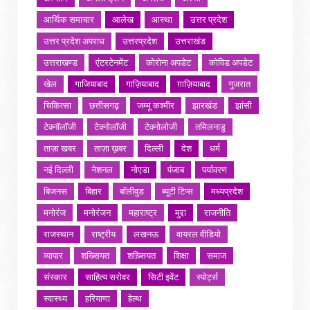
आर्थिक समाचार
आलेख
आस्था
उत्तर प्रदेश
उत्तर प्रदेश अपराध
उत्तरप्रदेश
उत्तराखंड
उत्तराखण्ड
एंटरटेनमेंट
कोरोना अपडेट
कोविड अपडेट
खेल
गाजियाबाद
गाज़ियाबाद
ग़ाज़ियाबाद
गुजरात
चिकित्सा
छत्तीसगढ़
जम्मू कश्मीर
झारखंड
झांसी
टेक्नॉलॉजी
टेक्नोलॉजी
टेक्नोलोजी
तमिलनाडु
ताज़ा खबर
ताज़ा ख़बर
दिल्ली
देश
धर्म
नई दिल्ली
नेशनल
नोएडा
पंजाब
पर्यावरण
बिजनस
बिहार
बॉलीवुड
ब्यूटी टिप्स
मध्यप्रदेश
मनोरंज
मनोरंजन
महाराष्ट्र
मुद्दा
राजनीति
राजस्थान
राष्ट्रीय
लखनऊ
वायरल वीडियो
व्यापार
शख्सियत
शख़्सियत
शिक्षा
समाज
संस्कार
साहित्य सरोवर
सिटी इवेंट
स्पोर्ट्स
स्वास्थ्य
हरियाणा
हेल्थ