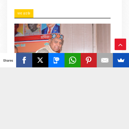
जरा हटके
Ba
Shares
ck
To
To
p
नगर निगम कर्मचारी यूनियन ने आउटसोर्सिंग निगम गठन का
किया जोरदार स्वागत
यूनियन अध्यक्ष प्रदीप शर्मा रिपोर्टर आकाश कुमार जनपद अलीगढ़: 7
अगस्त 2026: भारतीय मजदूर संघ जिला कार्यालय, अलीगढ़ में नगर