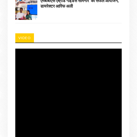
एमबीबीएस एब्रॉड गाइडेंस सेमिनार' का सफल आयोजन,
डायरेक्टर आरिफ अली
VIDEO