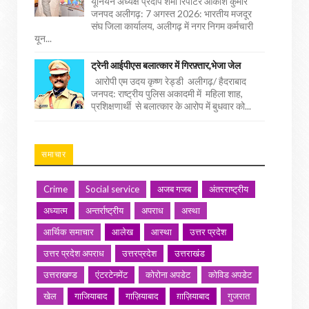
यूनियन अध्यक्ष प्रदीप शर्मा रिपोर्टर आकाश कुमार
जनपद अलीगढ़: 7 अगस्त 2026: भारतीय मजदूर
संघ जिला कार्यालय, अलीगढ़ में नगर निगम कर्मचारी
यून...
ट्रेनी आईपीएस बलात्कार में गिरफ़्तार,भेजा जेल
आरोपी एम उदय कृष्ण रेड्डी अलीगढ़/ हैदराबाद
जनपद: राष्ट्रीय पुलिस अकादमी में महिला शाह,
प्रशिक्षणार्थी से बलात्कार के आरोप में बुधवार को...
समाचार
Crime
Social service
अजब गजब
अंतरराष्ट्रीय
अध्यात्म
अन्तर्राष्ट्रीय
अपराध
अस्था
आर्थिक समाचार
आलेख
आस्था
उत्तर प्रदेश
उत्तर प्रदेश अपराध
उत्तरप्रदेश
उत्तराखंड
उत्तराखण्ड
एंटरटेनमेंट
कोरोना अपडेट
कोविड अपडेट
खेल
गाजियाबाद
गाज़ियाबाद
ग़ाज़ियाबाद
गुजरात