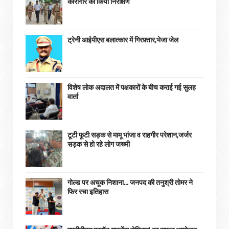
कारागार का किया निरीक्षण
ट्रेनी आईपीएस बलात्कार में गिरफ़्तार,भेजा जेल
विशेष लोक अदालत में पक्षकारों के बीच कराई गई सुलह
वार्ता
टूटी फूटी सड़क से मामू भांजा व राहगीर परेशान,जर्जर
सड़क से हो रहे लोग जख्मी
गोल्ड पर अचूक निशाना... जनपद की तनुश्री तोमर ने
फिर रचा इतिहास