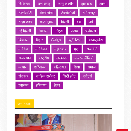
चिकित्सा
छत्तीसगढ़
जम्मू कश्मीर
झारखंड
झांसी
टेक्नॉलॉजी
टेक्नोलॉजी
टेक्नोलोजी
तमिलनाडु
ताज़ा खबर
ताज़ा ख़बर
दिल्ली
देश
धर्म
नई दिल्ली
नेशनल
नोएडा
पंजाब
पर्यावरण
बिजनस
बिहार
बॉलीवुड
ब्यूटी टिप्स
मध्यप्रदेश
मनोरंज
मनोरंजन
महाराष्ट्र
मुद्दा
राजनीति
राजस्थान
राष्ट्रीय
लखनऊ
वायरल वीडियो
व्यापार
शख्सियत
शख़्सियत
शिक्षा
समाज
संस्कार
साहित्य सरोवर
सिटी इवेंट
स्पोर्ट्स
स्वास्थ्य
हरियाणा
हेल्थ
जरा हटके