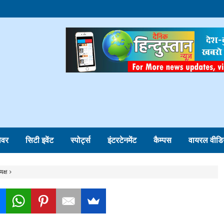
ोवर
सिटी इवेंट
स्पोर्ट्स
इंटरटेनमेंट
कैम्पस
वायरल वीडि
यक्ष