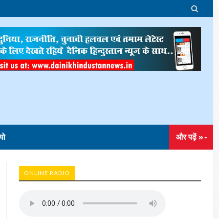

यो
और पढ़ें »
ONLINE RADIO