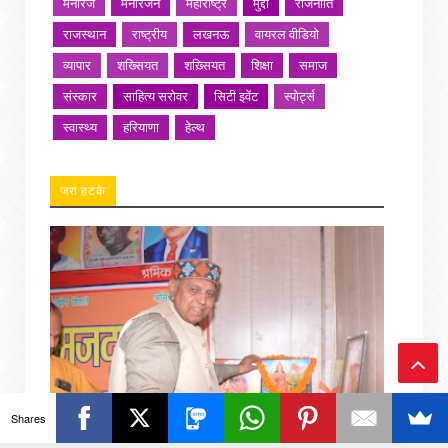
मनोरंज
मनोरंजन
महाराष्ट्र
मुद्दा
राजनीति
राजस्थान
राष्ट्रीय
लखनऊ
वायरल वीडियो
व्यापार
शख्सियत
शख़्सियत
शिक्षा
समाज
संस्कार
साहित्य सरोवर
सिटी इवेंट
स्पोर्ट्स
स्वास्थ्य
हरियाणा
हेल्थ
जरा हटके
Ba
Shares
ck