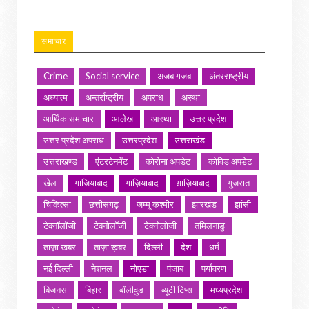
समाचार
Crime
Social service
अजब गजब
अंतरराष्ट्रीय
अध्यात्म
अन्तर्राष्ट्रीय
अपराध
अस्था
आर्थिक समाचार
आलेख
आस्था
उत्तर प्रदेश
उत्तर प्रदेश अपराध
उत्तरप्रदेश
उत्तराखंड
उत्तराखण्ड
एंटरटेनमेंट
कोरोना अपडेट
कोविड अपडेट
खेल
गाजियाबाद
गाज़ियाबाद
ग़ाज़ियाबाद
गुजरात
चिकित्सा
छत्तीसगढ़
जम्मू कश्मीर
झारखंड
झांसी
टेक्नॉलॉजी
टेक्नोलॉजी
टेक्नोलोजी
तमिलनाडु
ताज़ा खबर
ताज़ा ख़बर
दिल्ली
देश
धर्म
नई दिल्ली
नेशनल
नोएडा
पंजाब
पर्यावरण
बिजनस
बिहार
बॉलीवुड
ब्यूटी टिप्स
मध्यप्रदेश