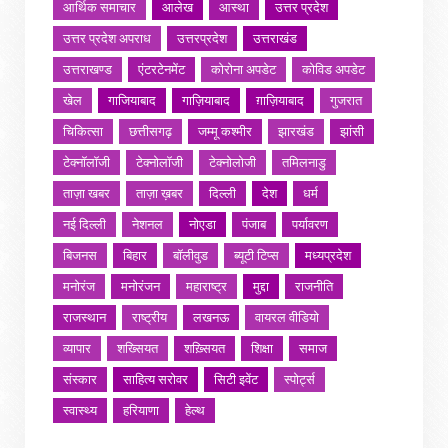
आर्थिक समाचार
आलेख
आस्था
उत्तर प्रदेश
उत्तर प्रदेश अपराध
उत्तरप्रदेश
उत्तराखंड
उत्तराखण्ड
एंटरटेनमेंट
कोरोना अपडेट
कोविड अपडेट
खेल
गाजियाबाद
गाज़ियाबाद
ग़ाज़ियाबाद
गुजरात
चिकित्सा
छत्तीसगढ़
जम्मू कश्मीर
झारखंड
झांसी
टेक्नॉलॉजी
टेक्नोलॉजी
टेक्नोलोजी
तमिलनाडु
ताज़ा खबर
ताज़ा ख़बर
दिल्ली
देश
धर्म
नई दिल्ली
नेशनल
नोएडा
पंजाब
पर्यावरण
बिजनस
बिहार
बॉलीवुड
ब्यूटी टिप्स
मध्यप्रदेश
मनोरंज
मनोरंजन
महाराष्ट्र
मुद्दा
राजनीति
राजस्थान
राष्ट्रीय
लखनऊ
वायरल वीडियो
व्यापार
शख्सियत
शख़्सियत
शिक्षा
समाज
संस्कार
साहित्य सरोवर
सिटी इवेंट
स्पोर्ट्स
स्वास्थ्य
हरियाणा
हेल्थ