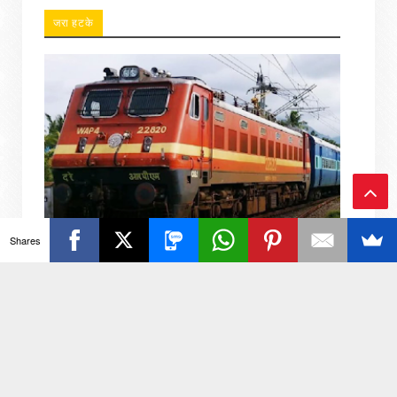
जरा हटके
Ba
Shares
ck
रेल परियोजना में अधिग्रहित भूमि पर अवैध प्लॉटिंग करने वालों
को अंतिम अवसर, 11 अगस्त तक दें
To
फाइल फोटो रिपोर्टर आकाश कुमार जनपद अलीगढ़ 6 अगस्त 2026
(सू0वि0): उप जिलाधिकारी गभाना ने विशेष रेल परियोजना के अंतर्गत
To
अधिग्रहित ग्राम जमालप...
p