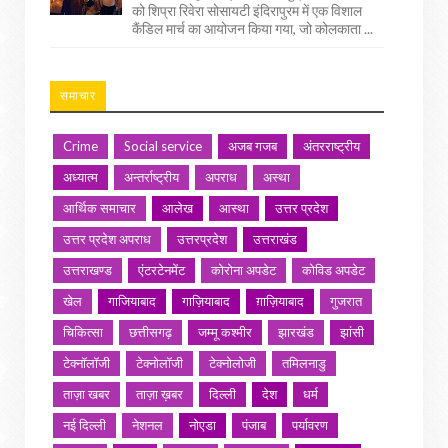
को शिप्रा रिवेरा सोसायटी इंदिरापुरम में एक विशाल
कैंडिल मार्च का आयोजन किया गया, जो कोलकाता ...
समाचार
Crime
Social service
अजब गजब
अंतरराष्ट्रीय
अध्यात्म
अन्तर्राष्ट्रीय
अपराध
अस्था
आर्थिक समाचार
आलेख
आस्था
उत्तर प्रदेश
उत्तर प्रदेश अपराध
उत्तरप्रदेश
उत्तराखंड
उत्तराखण्ड
एंटरटेनमेंट
कोरोना अपडेट
कोविड अपडेट
खेल
गाजियाबाद
गाज़ियाबाद
ग़ाज़ियाबाद
गुजरात
चिकित्सा
छत्तीसगढ़
जम्मू कश्मीर
झारखंड
झांसी
टेक्नॉलॉजी
टेक्नोलॉजी
टेक्नोलोजी
तमिलनाडु
ताज़ा खबर
ताज़ा ख़बर
दिल्ली
देश
धर्म
नई दिल्ली
नेशनल
नोएडा
पंजाब
पर्यावरण