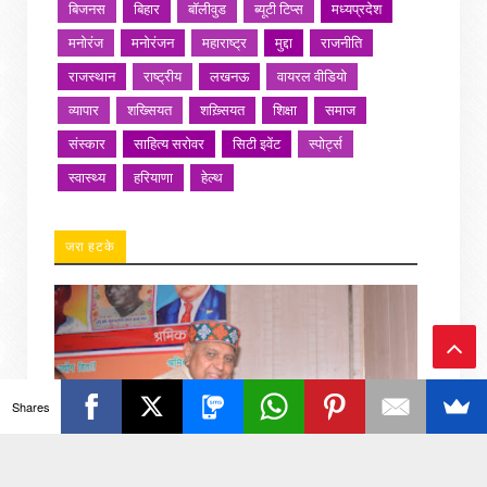
बिजनस
बिहार
बॉलीवुड
ब्यूटी टिप्स
मध्यप्रदेश
मनोरंज
मनोरंजन
महाराष्ट्र
मुद्दा
राजनीति
राजस्थान
राष्ट्रीय
लखनऊ
वायरल वीडियो
व्यापार
शख्सियत
शख़्सियत
शिक्षा
समाज
संस्कार
साहित्य सरोवर
सिटी इवेंट
स्पोर्ट्स
स्वास्थ्य
हरियाणा
हेल्थ
जरा हटके
Ba
Shares
ck
To