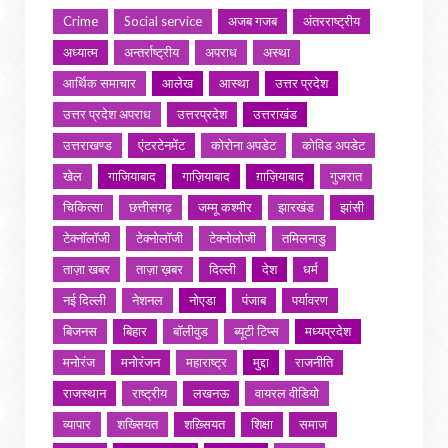
Crime
Social service
अजब गजब
अंतरराष्ट्रीय
अध्यात्म
अन्तर्राष्ट्रीय
अपराध
अस्था
आर्थिक समाचार
आलेख
आस्था
उत्तर प्रदेश
उत्तर प्रदेश अपराध
उत्तरप्रदेश
उत्तराखंड
उत्तराखण्ड
एंटरटेनमेंट
कोरोना अपडेट
कोविड अपडेट
खेल
गाजियाबाद
गाज़ियाबाद
ग़ाज़ियाबाद
गुजरात
चिकित्सा
छत्तीसगढ़
जम्मू कश्मीर
झारखंड
झांसी
टेक्नॉलॉजी
टेक्नोलॉजी
टेक्नोलोजी
तमिलनाडु
ताज़ा खबर
ताज़ा ख़बर
दिल्ली
देश
धर्म
नई दिल्ली
नेशनल
नोएडा
पंजाब
पर्यावरण
बिजनस
बिहार
बॉलीवुड
ब्यूटी टिप्स
मध्यप्रदेश
मनोरंज
मनोरंजन
महाराष्ट्र
मुद्दा
राजनीति
राजस्थान
राष्ट्रीय
लखनऊ
वायरल वीडियो
व्यापार
शख्सियत
शख़्सियत
शिक्षा
समाज