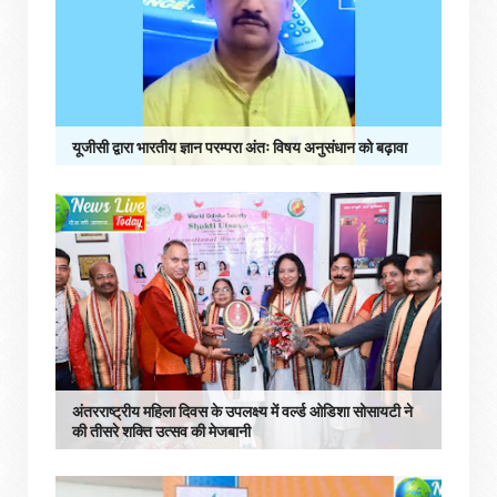
यूजीसी द्वारा भारतीय ज्ञान परम्परा अंतः विषय अनुसंधान को बढ़ावा
अंतरराष्ट्रीय महिला दिवस के उपलक्ष्य में वर्ल्ड ओडिशा सोसायटी ने
की तीसरे शक्ति उत्सव की मेजबानी