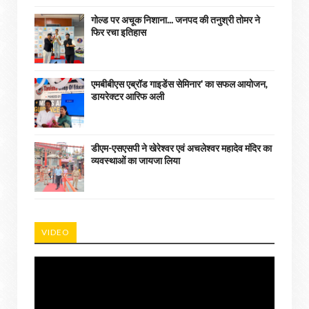
गोल्ड पर अचूक निशाना... जनपद की तनुश्री तोमर ने
फिर रचा इतिहास
एमबीबीएस एब्रॉड गाइडेंस सेमिनार' का सफल आयोजन,
डायरेक्टर आरिफ अली
डीएम-एसएसपी ने खेरेश्वर एवं अचलेश्वर महादेव मंदिर का
व्यवस्थाओं का जायजा लिया
VIDEO