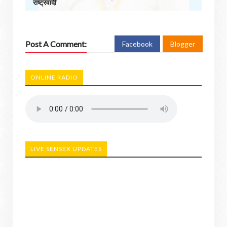
राष्ट्रवादी
Post A Comment:
Facebook
Blogger
ONLINE RADIO
LIVE SENSEX UPDATES