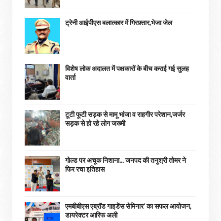
ट्रेनी आईपीएस बलात्कार में गिरफ़्तार,भेजा जेल
विशेष लोक अदालत में पक्षकारों के बीच कराई गई सुलह
वार्ता
टूटी फूटी सड़क से मामू भांजा व राहगीर परेशान,जर्जर
सड़क से हो रहे लोग जख्मी
गोल्ड पर अचूक निशाना... जनपद की तनुश्री तोमर ने
फिर रचा इतिहास
एमबीबीएस एब्रॉड गाइडेंस सेमिनार' का सफल आयोजन,
डायरेक्टर आरिफ अली