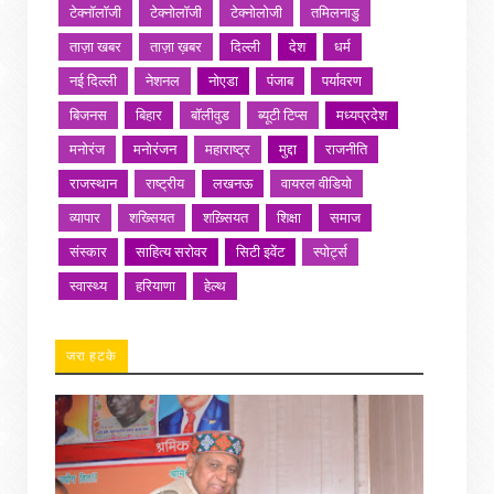
टेक्नॉलॉजी
टेक्नोलॉजी
टेक्नोलोजी
तमिलनाडु
ताज़ा खबर
ताज़ा ख़बर
दिल्ली
देश
धर्म
नई दिल्ली
नेशनल
नोएडा
पंजाब
पर्यावरण
बिजनस
बिहार
बॉलीवुड
ब्यूटी टिप्स
मध्यप्रदेश
मनोरंज
मनोरंजन
महाराष्ट्र
मुद्दा
राजनीति
राजस्थान
राष्ट्रीय
लखनऊ
वायरल वीडियो
व्यापार
शख्सियत
शख़्सियत
शिक्षा
समाज
संस्कार
साहित्य सरोवर
सिटी इवेंट
स्पोर्ट्स
स्वास्थ्य
हरियाणा
हेल्थ
जरा हटके