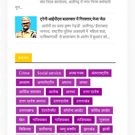
संघ जिला कार्यालय, अलीगढ़ में नगर निगम कर्मचारी
यून...
ट्रेनी आईपीएस बलात्कार में गिरफ़्तार,भेजा जेल
आरोपी एम उदय कृष्ण रेड्डी अलीगढ़/ हैदराबाद
जनपद: राष्ट्रीय पुलिस अकादमी में महिला शाह,
प्रशिक्षणार्थी से बलात्कार के आरोप में बुधवार को...
समाचार
Crime
Social service
अजब गजब
अंतरराष्ट्रीय
अध्यात्म
अन्तर्राष्ट्रीय
अपराध
अस्था
आर्थिक समाचार
आलेख
आस्था
उत्तर प्रदेश
उत्तर प्रदेश अपराध
उत्तरप्रदेश
उत्तराखंड
उत्तराखण्ड
एंटरटेनमेंट
कोरोना अपडेट
कोविड अपडेट
खेल
गाजियाबाद
गाज़ियाबाद
ग़ाज़ियाबाद
गुजरात
चिकित्सा
छत्तीसगढ़
जम्मू कश्मीर
झारखंड
झांसी