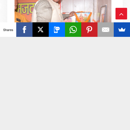
Ba
Shares
ck
To
नगर निगम कर्मचारी यूनियन ने आउटसोर्सिंग निगम गठन का
To
किया जोरदार स्वागत
p
यूनियन अध्यक्ष प्रदीप शर्मा रिपोर्टर आकाश कुमार जनपद अलीगढ़: 7
अगस्त 2026: भारतीय मजदूर संघ जिला कार्यालय, अलीगढ़ में नगर
निगम कर्मचारी यून...
 सियासी संग्राम एंड देश दुनिया की तमाम खबरों के लिए जुड़े रहिये हमसे...