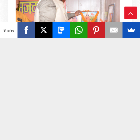
Ba
Shares
ck
To
नगर निगम कर्मचारी यूनियन ने आउटसोर्सिंग निगम गठन का
To
किया जोरदार स्वागत
p
यूनियन अध्यक्ष प्रदीप शर्मा रिपोर्टर आकाश कुमार जनपद अलीगढ़: 7
अगस्त 2026: भारतीय मजदूर संघ जिला कार्यालय, अलीगढ़ में नगर
निगम कर्मचारी यून...
, सियासी संग्राम एंड देश दुनिया की तमाम खबरों के लिए जुड़े रहिये हमसे...