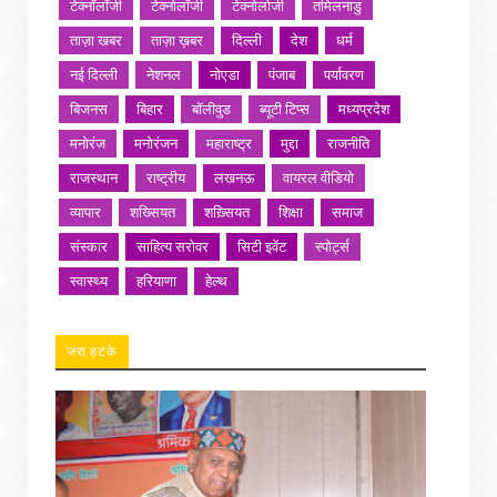
टेक्नॉलॉजी
टेक्नोलॉजी
टेक्नोलोजी
तमिलनाडु
ताज़ा खबर
ताज़ा ख़बर
दिल्ली
देश
धर्म
नई दिल्ली
नेशनल
नोएडा
पंजाब
पर्यावरण
बिजनस
बिहार
बॉलीवुड
ब्यूटी टिप्स
मध्यप्रदेश
मनोरंज
मनोरंजन
महाराष्ट्र
मुद्दा
राजनीति
राजस्थान
राष्ट्रीय
लखनऊ
वायरल वीडियो
व्यापार
शख्सियत
शख़्सियत
शिक्षा
समाज
संस्कार
साहित्य सरोवर
सिटी इवेंट
स्पोर्ट्स
स्वास्थ्य
हरियाणा
हेल्थ
जरा हटके