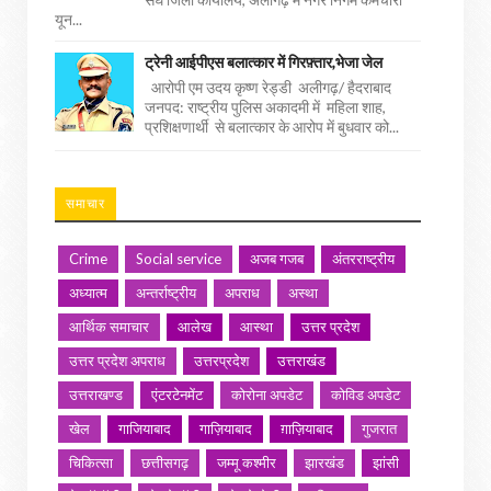
यून...
ट्रेनी आईपीएस बलात्कार में गिरफ़्तार,भेजा जेल
आरोपी एम उदय कृष्ण रेड्डी अलीगढ़/ हैदराबाद
जनपद: राष्ट्रीय पुलिस अकादमी में महिला शाह,
प्रशिक्षणार्थी से बलात्कार के आरोप में बुधवार को...
समाचार
Crime
Social service
अजब गजब
अंतरराष्ट्रीय
अध्यात्म
अन्तर्राष्ट्रीय
अपराध
अस्था
आर्थिक समाचार
आलेख
आस्था
उत्तर प्रदेश
उत्तर प्रदेश अपराध
उत्तरप्रदेश
उत्तराखंड
उत्तराखण्ड
एंटरटेनमेंट
कोरोना अपडेट
कोविड अपडेट
खेल
गाजियाबाद
गाज़ियाबाद
ग़ाज़ियाबाद
गुजरात
चिकित्सा
छत्तीसगढ़
जम्मू कश्मीर
झारखंड
झांसी