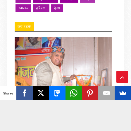
स्वास्थ्य
हरियाणा
हेल्थ
जरा हटके
Ba
Shares
ck
To
नगर निगम कर्मचारी यूनियन ने आउटसोर्सिंग निगम गठन का
To
किया जोरदार स्वागत