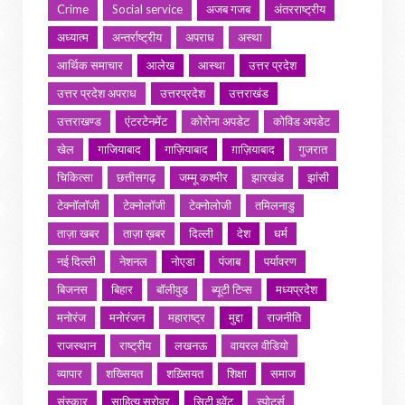
Crime
Social service
अजब गजब
अंतरराष्ट्रीय
अध्यात्म
अन्तर्राष्ट्रीय
अपराध
अस्था
आर्थिक समाचार
आलेख
आस्था
उत्तर प्रदेश
उत्तर प्रदेश अपराध
उत्तरप्रदेश
उत्तराखंड
उत्तराखण्ड
एंटरटेनमेंट
कोरोना अपडेट
कोविड अपडेट
खेल
गाजियाबाद
गाज़ियाबाद
ग़ाज़ियाबाद
गुजरात
चिकित्सा
छत्तीसगढ़
जम्मू कश्मीर
झारखंड
झांसी
टेक्नॉलॉजी
टेक्नोलॉजी
टेक्नोलोजी
तमिलनाडु
ताज़ा खबर
ताज़ा ख़बर
दिल्ली
देश
धर्म
नई दिल्ली
नेशनल
नोएडा
पंजाब
पर्यावरण
बिजनस
बिहार
बॉलीवुड
ब्यूटी टिप्स
मध्यप्रदेश
मनोरंज
मनोरंजन
महाराष्ट्र
मुद्दा
राजनीति
राजस्थान
राष्ट्रीय
लखनऊ
वायरल वीडियो
व्यापार
शख्सियत
शख़्सियत
शिक्षा
समाज
संस्कार
साहित्य सरोवर
सिटी इवेंट
स्पोर्ट्स