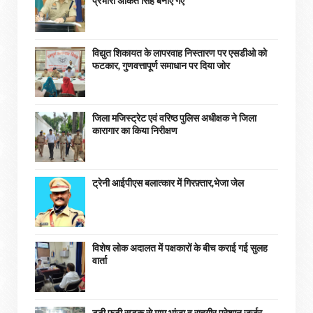
प्रभारी अंकित सिंह बनाए गए
विद्युत शिकायत के लापरवाह निस्तारण पर एसडीओ को
फटकार, गुणवत्तापूर्ण समाधान पर दिया जोर
जिला मजिस्ट्रेट एवं वरिष्ठ पुलिस अधीक्षक ने जिला
कारागार का किया निरीक्षण
ट्रेनी आईपीएस बलात्कार में गिरफ़्तार,भेजा जेल
विशेष लोक अदालत में पक्षकारों के बीच कराई गई सुलह
वार्ता
टूटी फूटी सड़क से मामू भांजा व राहगीर परेशान,जर्जर