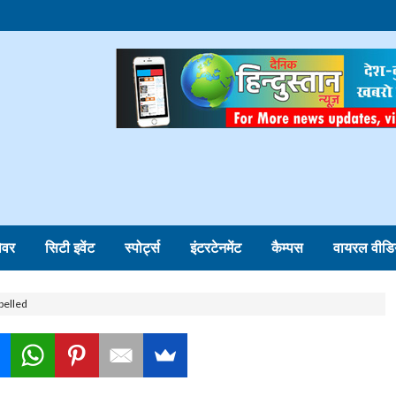
ोवर
सिटी इवेंट
स्पोर्ट्स
इंटरटेनमेंट
कैम्पस
वायरल वीडि
belled