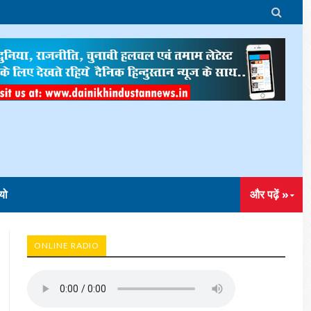

यो
और पढ़ें »
ONLINE RADIO