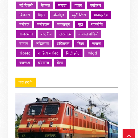
नई दिल्ली
नेशनल
नोएडा
पंजाब
पर्यावरण
बिजनस
बिहार
बॉलीवुड
ब्यूटी टिप्स
मध्यप्रदेश
मनोरंज
मनोरंजन
महाराष्ट्र
मुद्दा
राजनीति
राजस्थान
राष्ट्रीय
लखनऊ
वायरल वीडियो
व्यापार
शख्सियत
शख़्सियत
शिक्षा
समाज
संस्कार
साहित्य सरोवर
सिटी इवेंट
स्पोर्ट्स
स्वास्थ्य
हरियाणा
हेल्थ
जरा हटके