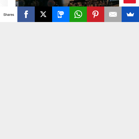
Ba
Shares
ck
रेल परियोजना में अधिग्रहित भूमि पर अवैध प्लॉटिंग करने वालों
To
को अंतिम अवसर, 11 अगस्त तक दें
फाइल फोटो रिपोर्टर आकाश कुमार जनपद अलीगढ़ 6 अगस्त 2026
To
(सू0वि0): उप जिलाधिकारी गभाना ने विशेष रेल परियोजना के अंतर्गत
अधिग्रहित ग्राम जमालप...
p
राम एंड देश दुनिया की तमाम खबरों के लिए जुड़े रहिये हमसे...
Contact Us