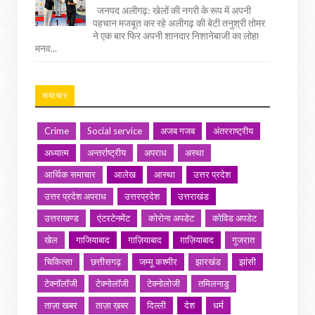
जनपद अलीगढ़: खेलों की नगरी के रूप में अपनी
पहचान मजबूत कर रहे अलीगढ़ की बेटी तनुश्री तोमर
ने एक बार फिर अपनी शानदार निशानेबाजी का लोहा
मनव...
समाचार
Crime
Social service
अजब गजब
अंतरराष्ट्रीय
अध्यात्म
अन्तर्राष्ट्रीय
अपराध
अस्था
आर्थिक समाचार
आलेख
आस्था
उत्तर प्रदेश
उत्तर प्रदेश अपराध
उत्तरप्रदेश
उत्तराखंड
उत्तराखण्ड
एंटरटेनमेंट
कोरोना अपडेट
कोविड अपडेट
खेल
गाजियाबाद
गाज़ियाबाद
ग़ाज़ियाबाद
गुजरात
चिकित्सा
छत्तीसगढ़
जम्मू कश्मीर
झारखंड
झांसी
टेक्नॉलॉजी
टेक्नोलॉजी
टेक्नोलोजी
तमिलनाडु
ताज़ा खबर
ताज़ा ख़बर
दिल्ली
देश
धर्म