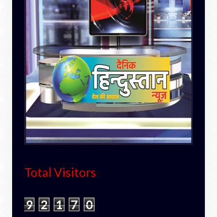
Total Visitors
9
2
1
7
0