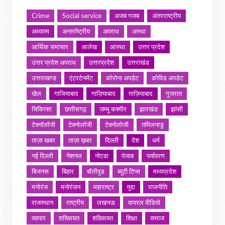
Crime
Social service
अजब गजब
अंतरराष्ट्रीय
अध्यात्म
अन्तर्राष्ट्रीय
अपराध
अस्था
आर्थिक समाचार
आलेख
आस्था
उत्तर प्रदेश
उत्तर प्रदेश अपराध
उत्तरप्रदेश
उत्तराखंड
उत्तराखण्ड
एंटरटेनमेंट
कोरोना अपडेट
कोविड अपडेट
खेल
गाजियाबाद
गाज़ियाबाद
ग़ाज़ियाबाद
गुजरात
चिकित्सा
छत्तीसगढ़
जम्मू कश्मीर
झारखंड
झांसी
टेक्नॉलॉजी
टेक्नोलॉजी
टेक्नोलोजी
तमिलनाडु
ताज़ा खबर
ताज़ा ख़बर
दिल्ली
देश
धर्म
नई दिल्ली
नेशनल
नोएडा
पंजाब
पर्यावरण
बिजनस
बिहार
बॉलीवुड
ब्यूटी टिप्स
मध्यप्रदेश
मनोरंज
मनोरंजन
महाराष्ट्र
मुद्दा
राजनीति
राजस्थान
राष्ट्रीय
लखनऊ
वायरल वीडियो
व्यापार
शख्सियत
शख़्सियत
शिक्षा
समाज