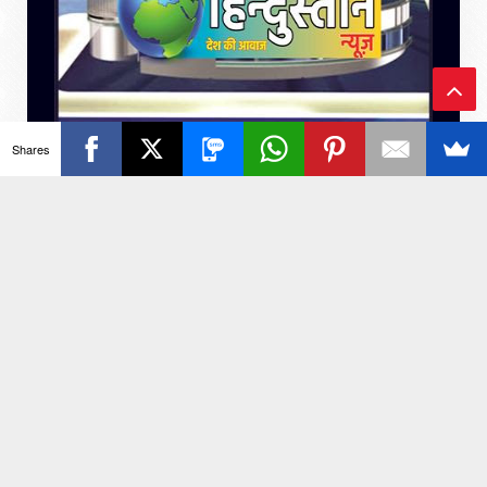
Ba
Shares
ck
Total Visitors
To
To
हमसे संपर्क करे
p
Contact
ताजा खबर