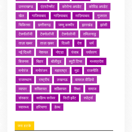
उत्तराखण्ड
एंटरटेनमेंट
कोरोना अपडेट
कोविड अपडेट
खेल
गाजियाबाद
गाज़ियाबाद
ग़ाज़ियाबाद
गुजरात
चिकित्सा
छत्तीसगढ़
जम्मू कश्मीर
झारखंड
झांसी
टेक्नॉलॉजी
टेक्नोलॉजी
टेक्नोलोजी
तमिलनाडु
ताज़ा खबर
ताज़ा ख़बर
दिल्ली
देश
धर्म
नई दिल्ली
नेशनल
नोएडा
पंजाब
पर्यावरण
बिजनस
बिहार
बॉलीवुड
ब्यूटी टिप्स
मध्यप्रदेश
मनोरंज
मनोरंजन
महाराष्ट्र
मुद्दा
राजनीति
राजस्थान
राष्ट्रीय
लखनऊ
वायरल वीडियो
व्यापार
शख्सियत
शख़्सियत
शिक्षा
समाज
संस्कार
साहित्य सरोवर
सिटी इवेंट
स्पोर्ट्स
स्वास्थ्य
हरियाणा
हेल्थ
जरा हटके