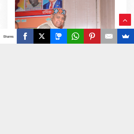
Ba
Shares
ck
To
To
p
नगर निगम कर्मचारी यूनियन ने आउटसोर्सिंग निगम गठन का
किया जोरदार स्वागत
यूनियन अध्यक्ष प्रदीप शर्मा रिपोर्टर आकाश कुमार जनपद अलीगढ़: 7
अगस्त 2026: भारतीय मजदूर संघ जिला कार्यालय, अलीगढ़ में नगर
निगम कर्मचारी यून...