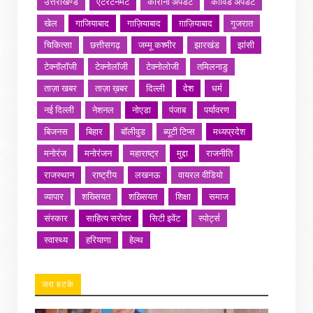
उत्तराखण्ड
एंटरटेनमेंट
कोरोना अपडेट
कोविड अपडेट
खेल
गाजियाबाद
गाज़ियाबाद
ग़ाज़ियाबाद
गुजरात
चिकित्सा
छत्तीसगढ़
जम्मू कश्मीर
झारखंड
झांसी
टेक्नॉलॉजी
टेक्नोलॉजी
टेक्नोलोजी
तमिलनाडु
ताज़ा खबर
ताज़ा ख़बर
दिल्ली
देश
धर्म
नई दिल्ली
नेशनल
नोएडा
पंजाब
पर्यावरण
बिजनस
बिहार
बॉलीवुड
ब्यूटी टिप्स
मध्यप्रदेश
मनोरंज
मनोरंजन
महाराष्ट्र
मुद्दा
राजनीति
राजस्थान
राष्ट्रीय
लखनऊ
वायरल वीडियो
व्यापार
शख्सियत
शख़्सियत
शिक्षा
समाज
संस्कार
साहित्य सरोवर
सिटी इवेंट
स्पोर्ट्स
स्वास्थ्य
हरियाणा
हेल्थ
जरा हटके