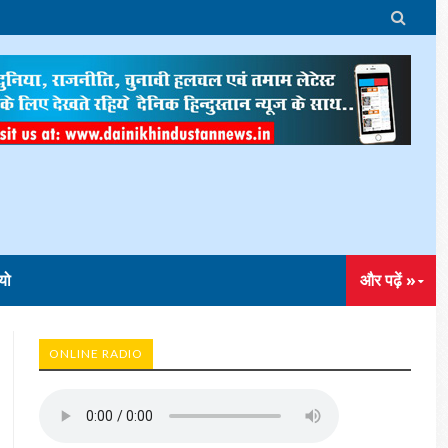

यो
और पढ़ें »
ONLINE RADIO