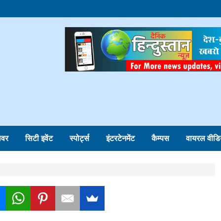
ोवर
सिटी इवेंट
स्पोर्ट्स
इंटरटेनमेंट
कैम्पस
वायरल वीडि