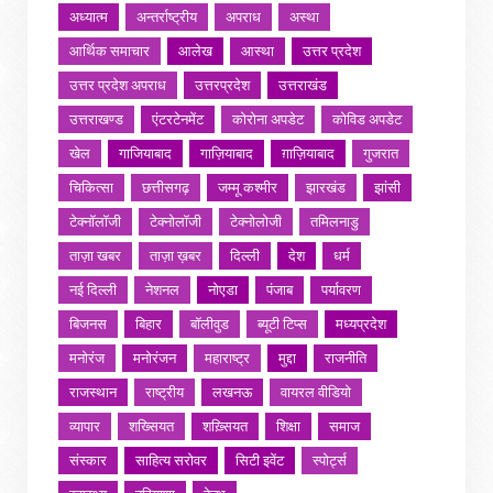
अध्यात्म
अन्तर्राष्ट्रीय
अपराध
अस्था
आर्थिक समाचार
आलेख
आस्था
उत्तर प्रदेश
उत्तर प्रदेश अपराध
उत्तरप्रदेश
उत्तराखंड
उत्तराखण्ड
एंटरटेनमेंट
कोरोना अपडेट
कोविड अपडेट
खेल
गाजियाबाद
गाज़ियाबाद
ग़ाज़ियाबाद
गुजरात
चिकित्सा
छत्तीसगढ़
जम्मू कश्मीर
झारखंड
झांसी
टेक्नॉलॉजी
टेक्नोलॉजी
टेक्नोलोजी
तमिलनाडु
ताज़ा खबर
ताज़ा ख़बर
दिल्ली
देश
धर्म
नई दिल्ली
नेशनल
नोएडा
पंजाब
पर्यावरण
बिजनस
बिहार
बॉलीवुड
ब्यूटी टिप्स
मध्यप्रदेश
मनोरंज
मनोरंजन
महाराष्ट्र
मुद्दा
राजनीति
राजस्थान
राष्ट्रीय
लखनऊ
वायरल वीडियो
व्यापार
शख्सियत
शख़्सियत
शिक्षा
समाज
संस्कार
साहित्य सरोवर
सिटी इवेंट
स्पोर्ट्स