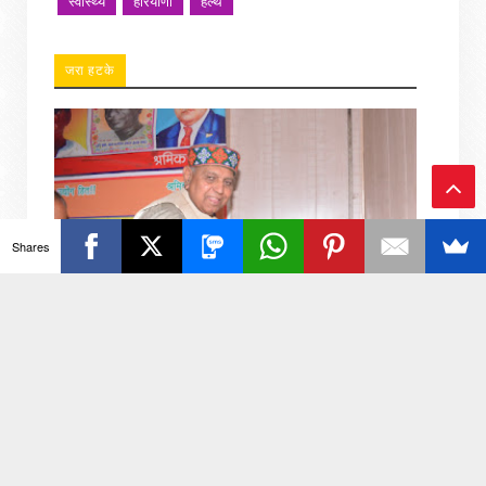
स्वास्थ्य
हरियाणा
हेल्थ
जरा हटके
Ba
Shares
ck
To
To
p
नगर निगम कर्मचारी यूनियन ने आउटसोर्सिंग निगम गठन का
किया जोरदार स्वागत
यूनियन अध्यक्ष प्रदीप शर्मा रिपोर्टर आकाश कुमार जनपद अलीगढ़: 7