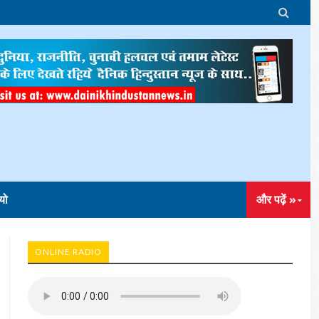

यो
और पढ़ें »
ONLINE RADIO