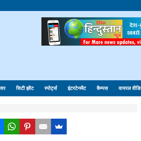
ोवर
सिटी इवेंट
स्पोर्ट्स
इंटरटेनमेंट
कैम्पस
वायरल वीडि