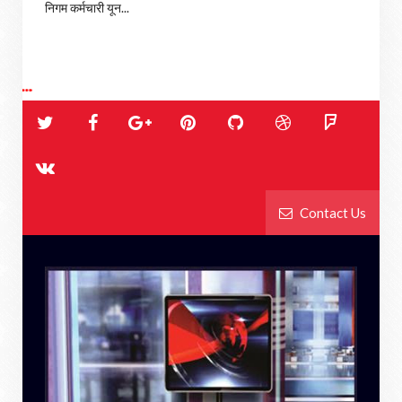
निगम कर्मचारी यून...
लेटेस्ट न्यू
Contact Us