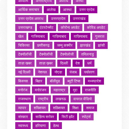
अध्यात्म
अन्तर्राष्ट्रीय
अपराध
अस्था
आर्थिक समाचार
आलेख
आस्था
उत्तर प्रदेश
उत्तर प्रदेश अपराध
उत्तरप्रदेश
उत्तराखंड
उत्तराखण्ड
एंटरटेनमेंट
कोरोना अपडेट
कोविड अपडेट
खेल
गाजियाबाद
गाज़ियाबाद
ग़ाज़ियाबाद
गुजरात
चिकित्सा
छत्तीसगढ़
जम्मू कश्मीर
झारखंड
झांसी
टेक्नॉलॉजी
टेक्नोलॉजी
टेक्नोलोजी
तमिलनाडु
ताज़ा खबर
ताज़ा ख़बर
दिल्ली
देश
धर्म
नई दिल्ली
नेशनल
नोएडा
पंजाब
पर्यावरण
बिजनस
बिहार
बॉलीवुड
ब्यूटी टिप्स
मध्यप्रदेश
मनोरंज
मनोरंजन
महाराष्ट्र
मुद्दा
राजनीति
राजस्थान
राष्ट्रीय
लखनऊ
वायरल वीडियो
व्यापार
शख्सियत
शख़्सियत
शिक्षा
समाज
संस्कार
साहित्य सरोवर
सिटी इवेंट
स्पोर्ट्स
स्वास्थ्य
हरियाणा
हेल्थ